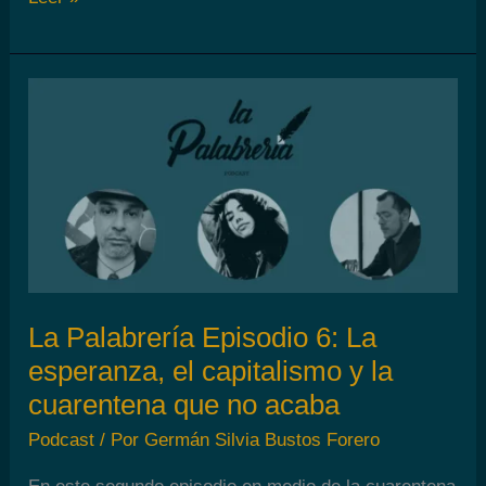
Palabrería
Episodio
7:
Latencia,
taoismo
y
el
presente
La Palabrería Episodio 6: La
esperanza, el capitalismo y la
cuarentena que no acaba
Podcast
/ Por
Germán Silvia Bustos Forero