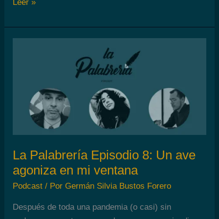
La
Leer »
Palabrería
Episodio
9:
recuerdos
de
la
infancia
La Palabrería Episodio 8: Un ave
agoniza en mi ventana
Podcast
/ Por
Germán Silvia Bustos Forero
Después de toda una pandemia (o casi) sin