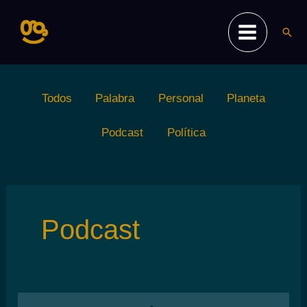
Ir
al
Busc
contenido
Filter
Todos
Palabra
Personal
Planeta
posts
by
Podcast
Política
category
Podcast