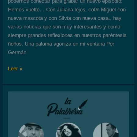
podernos conectar para grabar un nuevo episodio:
Hemos vuelto… Con Juliana lejos, co0n Miguel con
nueva mascota y con Silvia con nueva casa., hay
varias noticias que son muy interesantes y como
siempre grandes reflexiones en nuestros paréntesis
ñoños. Una paloma agoniza en mi ventana Por
Germán
La
Leer »
Palabrería
Episodio
8:
Un
ave
agoniza
en
mi