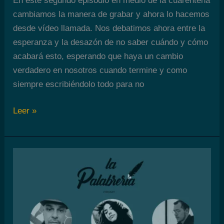
En este segundo episodio en medio de la cuarentena
cambiamos la manera de grabar y ahora lo hacemos
desde vídeo llamada. Nos debatimos ahora entre la
esperanza y la desazón de no saber cuándo y cómo
acabará esto, esperando que haya un cambio
verdadero en nosotros cuando termine y como
siempre escribiéndolo todo para no
La
Leer »
Palabrería
Episodio
6:
La
esperanza,
el
capitalismo
y