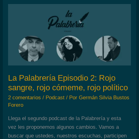
3:
El
tiempo,
las
noticias
y
el
fin
del
La Palabrería Episodio 2: Rojo
mundo
sangre, rojo cómeme, rojo político
2 comentarios
/
Podcast
/ Por
Germán Silvia Bustos
Forero
Llega el segundo podcast de la Palabrería y esta
vez les proponemos algunos cambios. Vamos a
buscar que ustedes, nuestros escuchas, participen