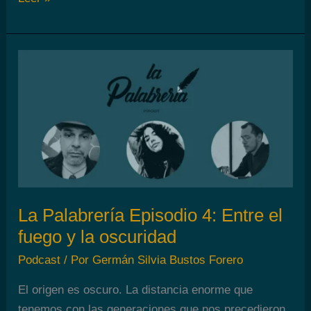
Palabrería
Episodio
5:
La
cuarentena,
el
silencio
y
un
nuevo
mundo
La Palabrería Episodio 4: Entre el
fuego y la oscuridad
Podcast
/ Por
Germán Silvia Bustos Forero
El origen es oscuro. La distancia enorme que
tenemos con las generaciones que nos precedieron