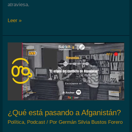
atraviesa.
La
Leer »
Palabrería
Episodio
10:
El
amor
¿Qué está pasando a Afganistán?
Política
,
Podcast
/ Por
Germán Silvia Bustos Forero