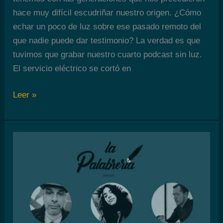
hace muy difícil escudriñar nuestro origen. ¿Cómo
echar un poco de luz sobre ese pasado remoto del
que nadie puede dar testimonio? La verdad es que
tuvimos que grabar nuestro cuarto podcast sin luz.
El servicio eléctrico se cortó en
La
Leer »
Palabrería
Episodio
4:
Entre
el
fuego
y
la
oscuridad