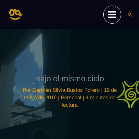
Ir
al
Busc
contenido
Bajo el mismo cielo
Por
Germán Silvia Bustos Forero
|
19 de
mayo de 2016
|
Personal
|
4 minutos de
lectura