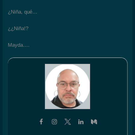
¿Niña, qué…
¿¿­Niña!?
­Mayda….