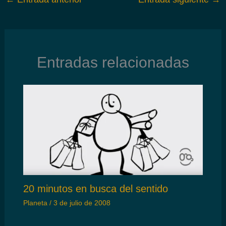
Entradas relacionadas
20 minutos en busca del sentido
Planeta
/
3 de julio de 2008