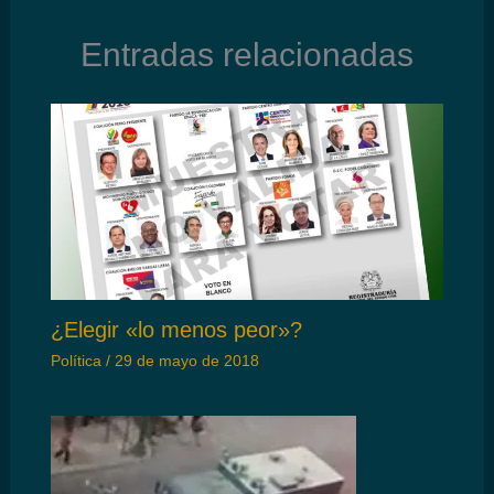
Entradas relacionadas
¿Elegir «lo menos peor»?
Política
/
29 de mayo de 2018