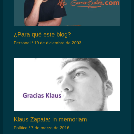
¿Para qué este blog?
Personal
/
19 de diciembre de 2003
Klaus Zapata: in memoriam
Política
/
7 de marzo de 2016