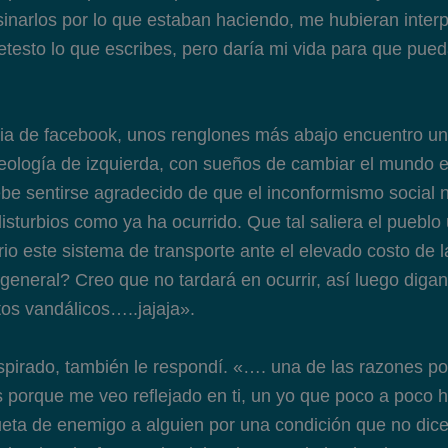
sinarlos por lo que estaban haciendo, me hubieran inte
Detesto lo que escribes, pero daría mi vida para que pue
ia de facebook, unos renglones más abajo encuentro u
eología de izquierda, con sueños de cambiar el mundo e
be sentirse agradecido de que el inconformismo social 
sturbios como ya ha ocurrido. Que tal saliera el pueblo 
io este sistema de transporte ante el elevado costo de l
 general? Creo que no tardará en ocurrir, así luego diga
s vandálicos…..jajaja».
irado, también le respondí. «…. una de las razones po
 porque me veo reflejado en ti, un yo que poco a poco h
ueta de enemigo a alguien por una condición que no di