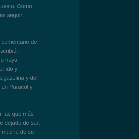
rpuesto. Como
das seguir
n comentario de
scribió:
no haya
unido y
a gasolina y del
n en Paracol y
r las que más
e dejado de ser:
ce mucho de su