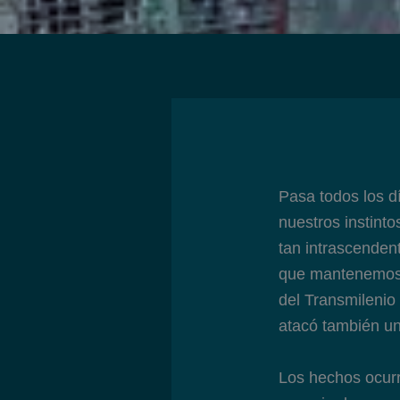
Pasa todos los dí
nuestros instint
tan intrascenden
que mantenemos a
del Transmilenio
atacó también un
Los hechos ocurr