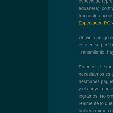
especie de repres
aduanera), contr
frecuente encont
Espectador
,
RCN
Un viejo amigo c
esto en su perfil
Transmilenio, ha
Entonces, se me
necesitamos es q
desmanes paguen 
y el apoyo a un 
logramos. No cre
realmente lo que
hubiera mirado e