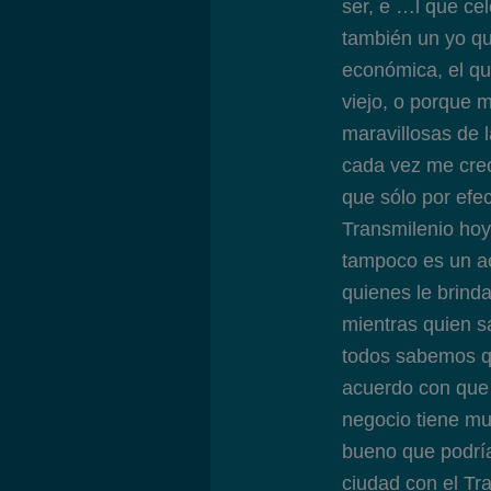
ser, e …l que ce
también un yo que
económica, el que
viejo, o porque 
maravillosas de 
cada vez me cre
que sólo por efe
Transmilenio ho
tampoco es un a
quienes le brinda
mientras quien 
todos sabemos qu
acuerdo con que 
negocio tiene mu
bueno que podría
ciudad con el Tra