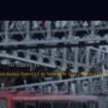
Ni Stalin, ni Hiltler… ¿Cantinflas?
via Bustos Forero
|
5 de febrero de 2011
|
Palabra
|
5 mi