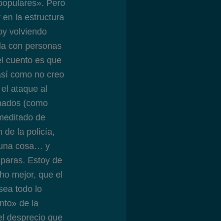
«populares». Pero
 en la estructura
oy volviendo
ida con personas
l cuento es que
así como no creo
el ataque al
gnados (como
meditado de
 de la policía,
guna cosa… y
 paras. Estoy de
ho mejor, que el
sea todo lo
nto» de la
el desprecio que