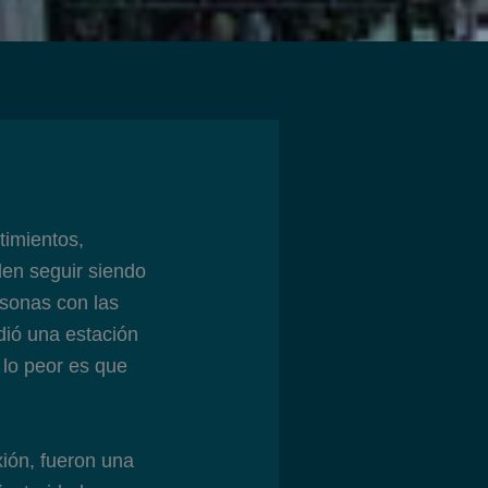
timientos,
den seguir siendo
rsonas con las
dió una estación
 lo peor es que
xión, fueron una