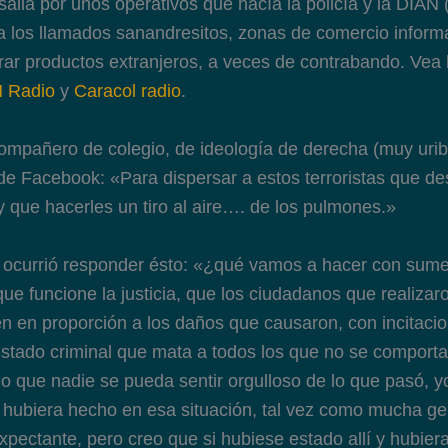
alia por unos operativos que hacía la policía y la DIAN 
a los llamados sanandresitos, zonas de comercio inform
rar productos extranjeros, a veces de contrabando. Vea 
 Radio
y
Caracol radio
.
ompañero de colegio, de ideología de derecha (muy uribi
 de Facebook: «Para dispersar a estos terroristas que de
y que hacerles un tiro al aire…. de los pulmones.»
 ocurrió responder ésto: «¿qué vamos a hacer con sum
ue funcione la justicia, que los ciudadanos que realizar
en proporción a los daños que causaron, con incitacio
estado criminal que mata a todos los que no se comport
o que nadie se pueda sentir orgulloso de lo que pasó, y
 hubiera hecho en esa situación, tal vez como mucha g
xpectante, pero creo que si hubiese estado allí y hubier