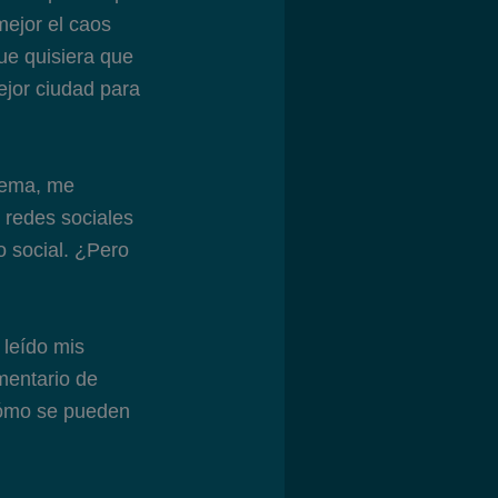
ejor el caos
ue quisiera que
jor ciudad para
 tema, me
 redes sociales
o social. ¿Pero
 leído mis
mentario de
Cómo se pueden