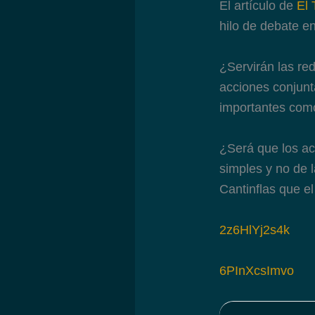
El artículo de
El
hilo de debate en
¿Servirán las re
acciones conjun
importantes como
¿Será que los ac
simples y no de 
Cantinflas que e
2z6HlYj2s4k
6PInXcsImvo