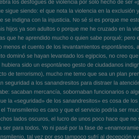
lebra los desfogues de violencia por solo hecho de ser 
 sigue siendo: el que nota la violencia en la exclusión y
 se indigna con la injusticia. No sé si es porque me est
mis hijos ya son adultos o porque me he cruzado en la v
las que he aprendido mucho o quien sabe porqué; pero e
o menos el cuento de los levantamientos espontáneos, 
cto dominó se hayan levantado los egipcios, no creo que 
y hubiera sido un espontáneo gesto de ciudadanos indi
cto de terrorismo), mucho me temo que sea un plan pre
n seguridad a los sanandresitos para distraer la atención
sabe: sacaban mercancía, sobornaban funcionarios o al
e la «seguridad» de los sanandresitos» es cosa de los
el Transmilenio es caro y que el servicio podría ser muc
chos lados oscuros, el lucro de unos poco hace que no 
 ser para todos. Yo ni pasé por la fase de «enamoramie
nsmilenio, tal vez por eso tampoco sufrí al decepción y 