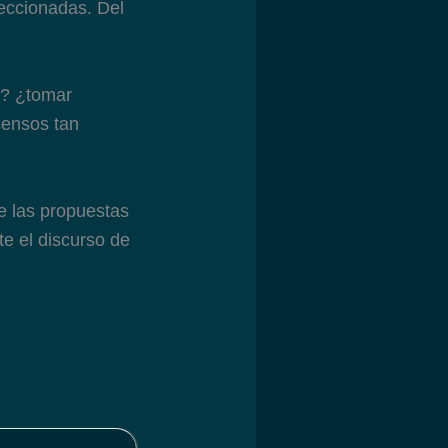
eccionadas. Del
o? ¿tomar
sensos tan
e las propuestas
e el discurso de