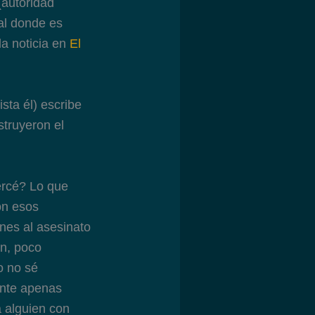
(autoridad
al donde es
la noticia en
El
sta él) escribe
struyeron el
ercé? Lo que
on esos
nes al asesinato
an, poco
o no sé
ente apenas
a alguien con