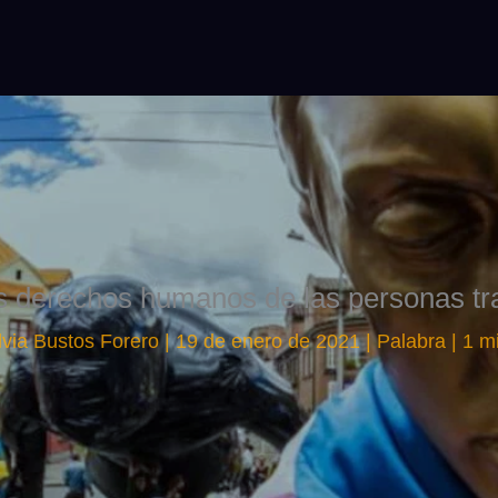
s derechos humanos de las personas tr
via Bustos Forero
|
19 de enero de 2021
|
Palabra
|
1 m