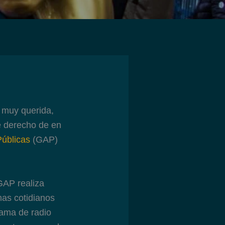
, muy querida,
e derecho de en
úblicas
(GAP)
 GAP realiza
as cotidianos
rama de radio