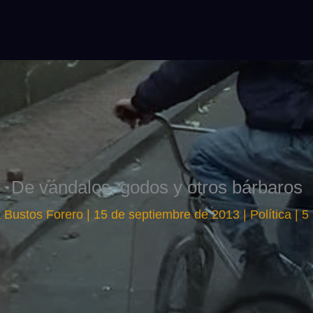
De vándalos, godos y otros bárbaros
a Bustos Forero
|
15 de septiembre de 2013
|
Política
|
5 