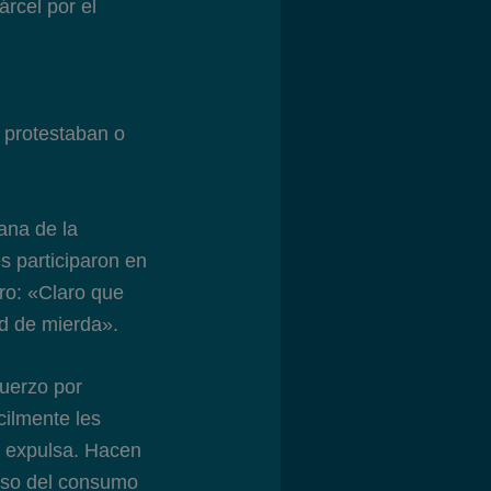
árcel por el
 protestaban o
uana de la
s participaron en
ro: «Claro que
d de mierda».
fuerzo por
cilmente les
os expulsa. Hacen
aíso del consumo