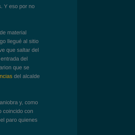
s. Y eso por no
de material
o llegué al sitio
ve que saltar del
 entrada del
tarion que se
ncias
del alcalde
maniobra y, como
o coincido con
 el paro quienes