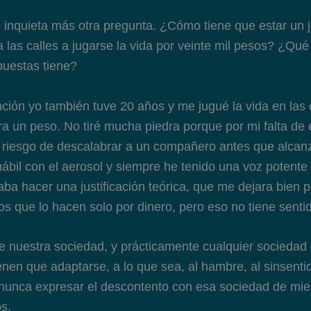
inquieta más otra pregunta. ¿Cómo tiene que estar un j
a las calles a jugarse la vida por veinte mil pesos? ¿Qu
puestas tiene?
ción yo también tuve 20 años y me jugué la vida en las 
ra un peso. No tiré mucha piedra porque por mi falta de 
l riesgo de descalabrar a un compañero antes que alcanza
hábil con el aerosol y siempre he tenido una voz potente
ba hacer una justificación teórica, que me dejara bien 
s que lo hacen solo por dinero, pero eso no tiene senti
ue nuestra sociedad, y prácticamente cualquier sociedad 
enen que adaptarse, a lo que sea, al hambre, al sinsentid
nunca expresar el descontento con esa sociedad de mi
os.