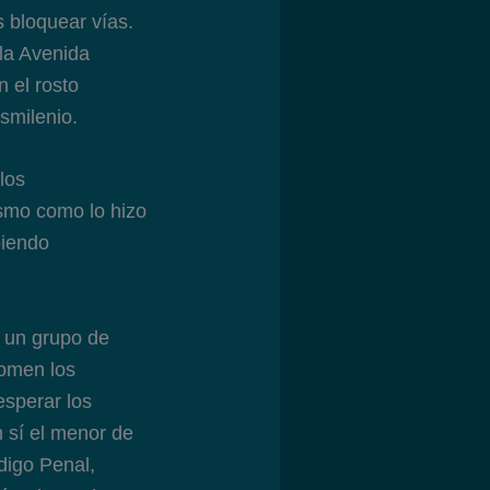
s bloquear vías.
 la Avenida
 el rosto
smilenio.
los
ismo como lo hizo
piendo
 un grupo de
tomen los
esperar los
n sí el menor de
digo Penal,