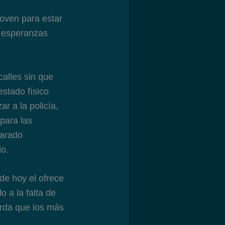
oven para estar
é esperanzas
calles sin que
estado físico
r a la policía,
 para las
parado
do.
de hoy el ofrece
o a la falta de
erda que los más