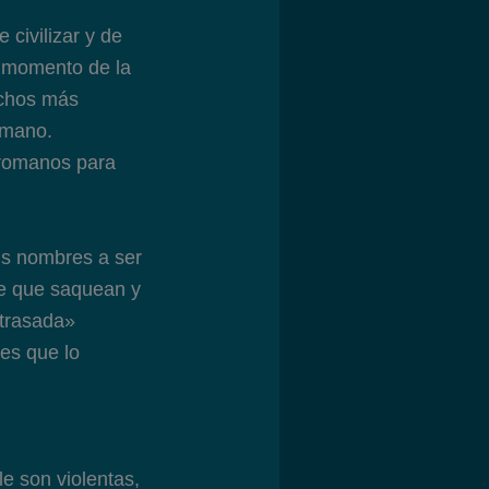
 civilizar y de
n momento de la
uchos más
omano.
 romanos para
sus nombres a ser
nte que saquean y
atrasada»
nes que lo
le son violentas,