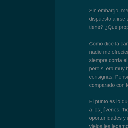
Sin embargo, me 
dispuesto a irse 
tiene? ¿Qué pro
Como dice la can
nadie me ofrecie
siempre corría e
pero si era muy 
consignas. Pensa
comparado con lo
El punto es lo q
a los jóvenes. Ti
oportunidades y 
viejos les legam