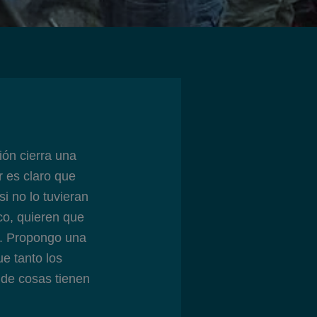
ón cierra una
r es claro que
i no lo tuvieran
co, quieren que
os. Propongo una
ue tanto los
 de cosas tienen