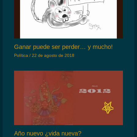
Ganar puede ser perder… y mucho!
Política
/
22 de agosto de 2018
Año nuevo ¿vida nueva?