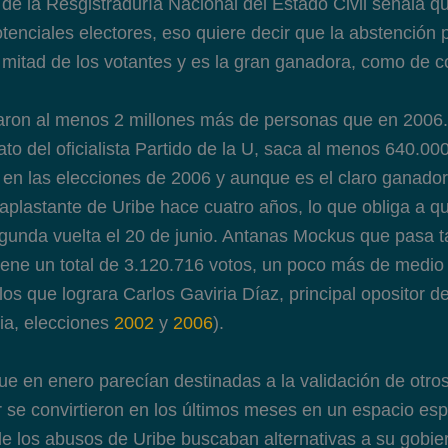
 de la Resgistraduría Nacional del Estado Civil señala q
tenciales electores, eso quiere decir que la abstenció
 mitad de los votantes y es la gran ganadora, como de 
aron al menos 2 millones más de personas que en 2006
ato del oficialista Partido de la U, saca al menos 640.0
 en las elecciones de 2006 y aunque es el claro ganador
n aplastante de Uribe hace cuatro años, lo que obliga a 
gunda vuelta el 20 de junio. Antanas Mockus que pasa 
iene un total de 3.120.716 votos, un poco más de medio 
los que lograra Carlos Gaviria Díaz, principal opositor 
ia, elecciones
2002
y
2006
).
ue en enero parecían destinadas a la validación de otro
r se convirtieron en los últimos meses en un espacio es
de los abusos de Uribe buscaban alternativas a su gobie