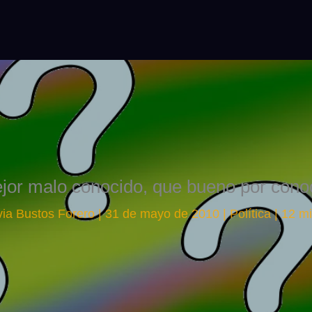
jor malo conocido, que bueno por cono
via Bustos Forero
|
31 de mayo de 2010
|
Política
|
12 mi