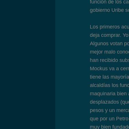
función de los ca
gobierno Uribe s
Los primeros acu
deja comprar. Yo
Algunos votan po
mejor malo conoc
han recibido sub
Mockus va a cerr
tiene las mayorí
alcaldías los fun
maquinaria bien 
desplazados (que
pesos y un merca
que por un Petro
muy bien fundado