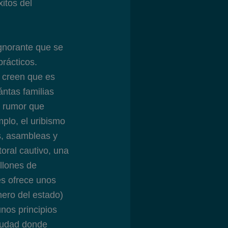
itos del
ignorante que se
rácticos.
 creen que es
ntas familias
l rumor que
plo, el uribismo
s, asambleas y
oral cautivo, una
illones de
es ofrece unos
nero del estado)
unos principios
ciudad donde