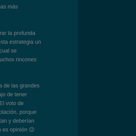
mas más
ar la profunda
sta estrategia un
cual se
uchos rincones
ma de las grandes
jo de tener
El voto de
blación, porque
tan y deberían
 es opinión 😉