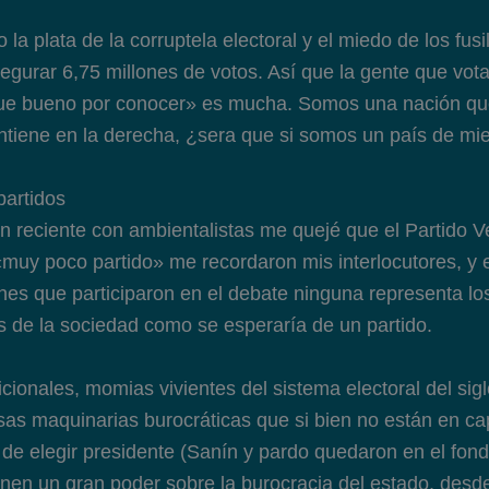
 la plata de la corruptela electoral y el miedo de los fusi
egurar 6,75 millones de votos. Así que la gente que vot
ue bueno por conocer» es mucha. Somos una nación que
tiene en la derecha, ¿sera que si somos un país de mi
partidos
n reciente con ambientalistas me quejé que el Partido 
muy poco partido» me recordaron mis interlocutores, y es
es que participaron en el debate ninguna representa los
s de la sociedad como se esperaría de un partido.
icionales, momias vivientes del sistema electoral del sig
s maquinarias burocráticas que si bien no están en ca
) de elegir presidente (Sanín y pardo quedaron en el fond
ienen un gran poder sobre la burocracia del estado, desd