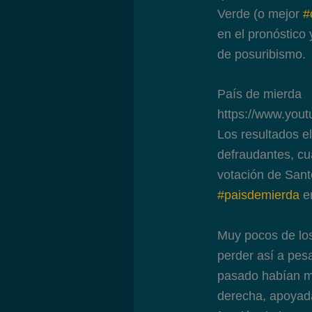
Verde (o mejor
#
en el pronóstico
de posuribismo.
País de mierda
https://www.yo
Los resultados e
defraudantes, cu
votación de Sant
#paisdemierda
em
Muy pocos de los
perder así a pes
pasado habían m
derecha, apoyada