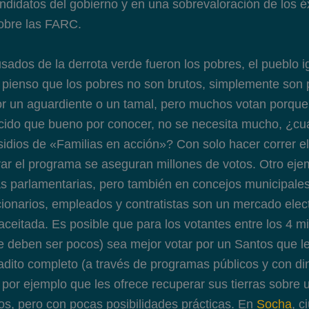
ndidatos del gobierno y en una sobrevaloración de los éx
obre las FARC.
sados de la derrota verde fueron los pobres, el pueblo 
 pienso que los pobres no son brutos, simplemente son p
r un aguardiente o un tamal, pero muchos votan porque
ido que bueno por conocer, no se necesita mucho, ¿cuá
sidios de «Familias en acción»? Con solo hacer correr e
ar el programa se aseguran millones de votos. Otro ejem
as parlamentarias, pero también en concejos municipale
cionarios, empleados y contratistas son un mercado elect
aceitada. Es posible que para los votantes entre los 4 m
 deben ser pocos) sea mejor votar por un Santos que l
dito completo (a través de programas públicos y con di
 por ejemplo que les ofrece recuperar sus tierras sobre 
s, pero con pocas posibilidades prácticas. En
Socha
, 