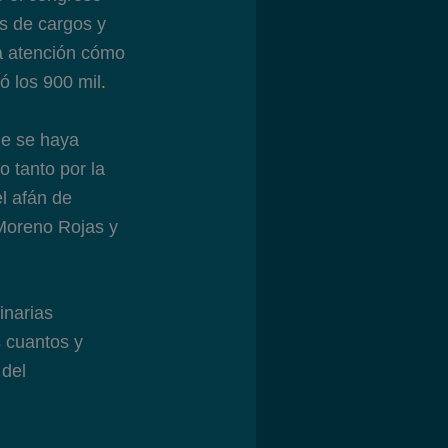
os de cargos y
a atención cómo
ó los 900 mil
.
ue se haya
 tanto por la
el afán de
 Moreno Rojas y
inarias
s cuantos y
 del