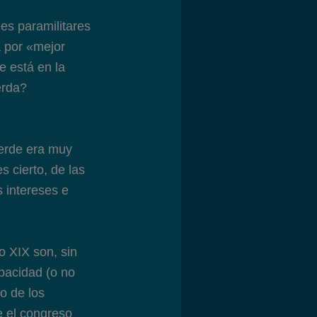
les paramilitares
a por «mejor
 está en la
erda?
Verde era muy
 cierto, de las
 intereses e
lo XIX son, sin
pacidad (o no
o de los
e el congreso