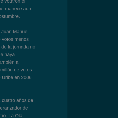
ue votaron el
n permanece aun
costumbre.
. Juan Manuel
00 votos menos
 de la jornada no
que haya
también a
millón de votos
de Uribe en 2006
s cuatro años de
peranzador de
rno. La Ola