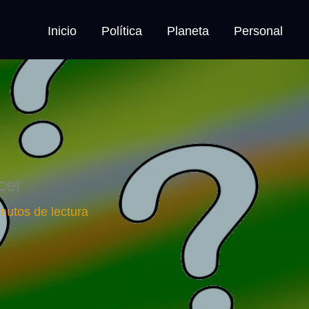
Inicio
Política
Planeta
Personal
cer
nutos de lectura