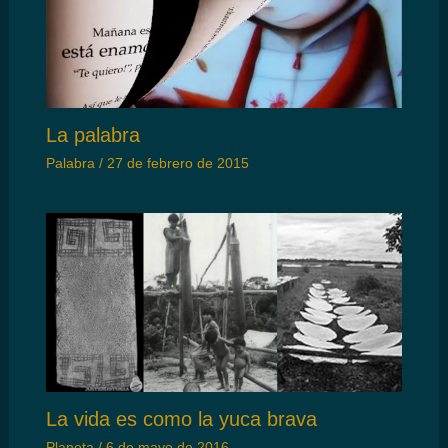
La palabra
Palabra
/
27 de febrero de 2015
La vida es como la yuca brava
Planeta
/
6 de mayo de 2016